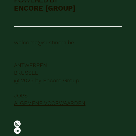
POWERED BY
ENCORE [GROUP]
welcome@sustinera.be
ANTWERPEN
BRUSSEL
@ 2025 by Encore Group
JOBS
ALGEMENE VOORWAARDEN