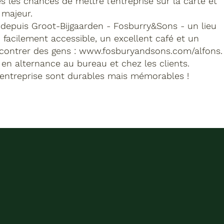
s les chances de mettre l’entreprise sur la carte et
 majeur.
 depuis Groot-Bijgaarden - Fosburry&Sons - un lieu
, facilement accessible, un excellent café et un
contrer des gens :
www.fosburyandsons.com/alfons.
 en alternance au bureau et chez les clients.
 d'entreprise sont durables mais mémorables !