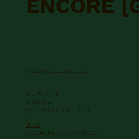
ENCORE [
welcome@sustinera.be
ANTWERPEN
BRUSSEL
@ 2025 by Encore Group
JOBS
ALGEMENE VOORWAARDEN