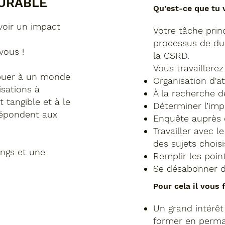
URABLE
Qu'est-ce que tu v
voir un impact
Votre tâche princ
processus de dur
vous !
la CSRD.
Vous travaillere
ibuer à un monde
Organisation d'at
isations à
À la recherche de
 tangible et à le
Déterminer l’imp
répondent aux
Enquête auprès d
Travailler avec le
des sujets choisi
ings et une
Remplir les poin
Se désabonner d
Pour cela il vous f
Un grand intérêt 
former en perma